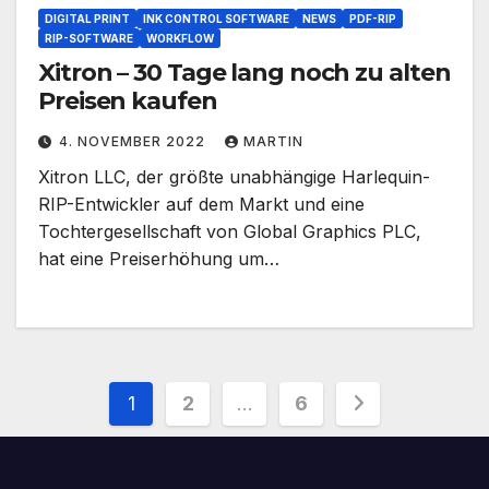
DIGITAL PRINT
INK CONTROL SOFTWARE
NEWS
PDF-RIP
RIP-SOFTWARE
WORKFLOW
Xitron – 30 Tage lang noch zu alten
Preisen kaufen
4. NOVEMBER 2022
MARTIN
Xitron LLC, der größte unabhängige Harlequin-
RIP-Entwickler auf dem Markt und eine
Tochtergesellschaft von Global Graphics PLC,
hat eine Preiserhöhung um…
Seitennummerierung
1
2
…
6
der