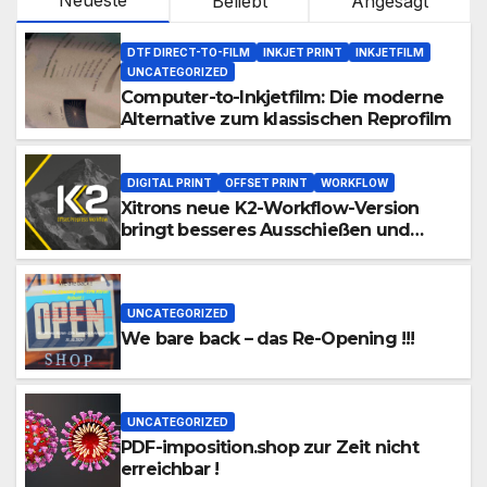
Beliebt
Angesagt
DTF DIRECT-TO-FILM
INKJET PRINT
INKJETFILM
UNCATEGORIZED
Computer-to-Inkjetfilm: Die moderne
Alternative zum klassischen Reprofilm
DIGITAL PRINT
OFFSET PRINT
WORKFLOW
Xitrons neue K2-Workflow-Version
bringt besseres Ausschießen und
Automation
UNCATEGORIZED
We bare back – das Re-Opening !!!
UNCATEGORIZED
PDF-imposition.shop zur Zeit nicht
erreichbar !