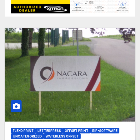
FLEXO PRINT
LETTERPRESS
OFFSET PRINT
RIP-SOFTWARE
UNCATEGORIZED
WATERLESS OFFSET