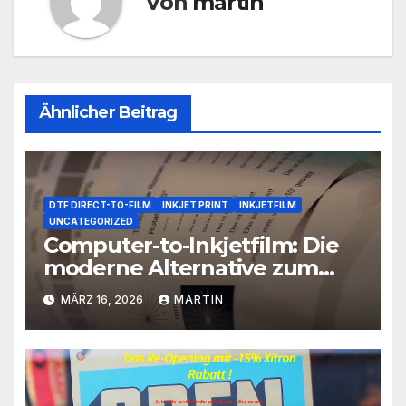
Von
martin
Ähnlicher Beitrag
DTF DIRECT-TO-FILM
INKJET PRINT
INKJETFILM
UNCATEGORIZED
Computer-to-Inkjetfilm: Die
moderne Alternative zum
klassischen Reprofilm
MÄRZ 16, 2026
MARTIN