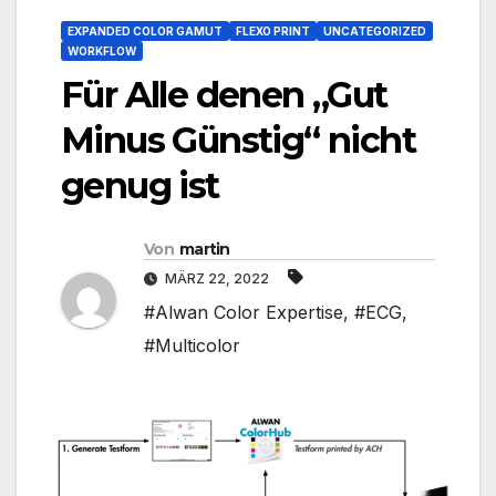
EXPANDED COLOR GAMUT
FLEXO PRINT
UNCATEGORIZED
WORKFLOW
Für Alle denen „Gut
Minus Günstig“ nicht
genug ist
Von
martin
MÄRZ 22, 2022
#Alwan Color Expertise
,
#ECG
,
#Multicolor