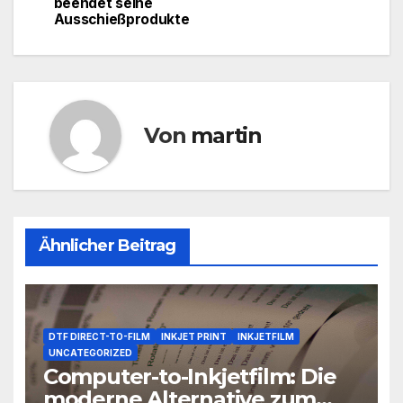
beendet seine
Ausschießprodukte
Von
martin
Ähnlicher Beitrag
DTF DIRECT-TO-FILM
INKJET PRINT
INKJETFILM
UNCATEGORIZED
Computer-to-Inkjetfilm: Die
moderne Alternative zum