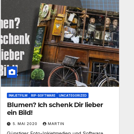
INKJETFILM
RIP-SOFTWARE
UNCATEGORIZED
Blumen? Ich schenk Dir lieber
ein Bild!
5. MAI 2020
MARTIN
Günstiger Foto-Inkjetmedien und Software