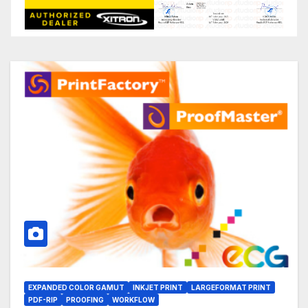
EXPANDED COLOR GAMUT
INKJET PRINT
LARGEFORMAT PRINT
PDF-RIP
PROOFING
WORKFLOW