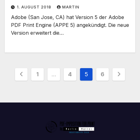
1. AUGUST 2018
MARTIN
Adobe (San Jose, CA) hat Version 5 der Adobe
PDF Print Engine (APPE 5) angekündigt. Die neue
Version erweitert die…
Seitennummerierung
1
…
4
5
6
der
Beiträge